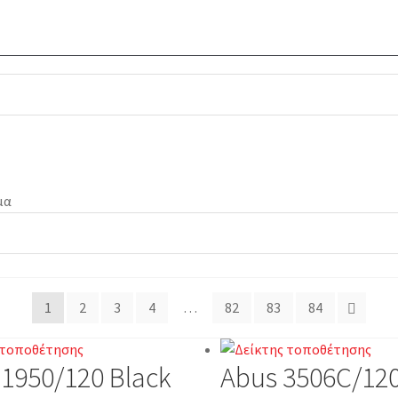
μα
1
2
3
4
…
82
83
84
1950/120 Black
Abus 3506C/12