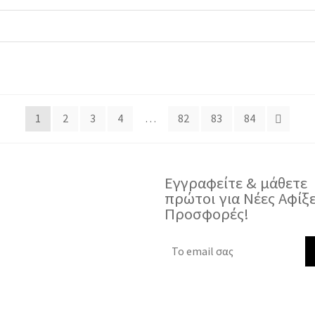
1
2
3
4
…
82
83
84
Εγγραφείτε & μάθετε
πρώτοι για Νέες Αφίξε
Προσφορές!