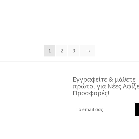
1
2
3
→
Εγγραφείτε & μάθετε
πρώτοι για Νέες Αφίξε
Προσφορές!