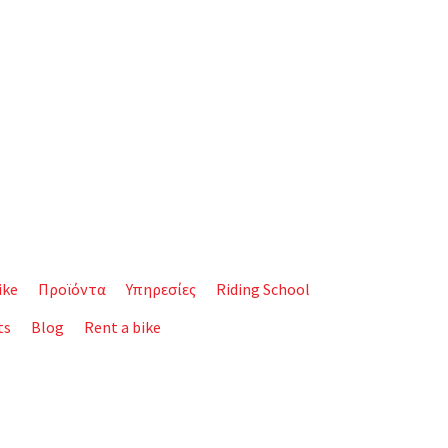
ike
Προϊόντα
Υπηρεσίες
Riding School
ts
Blog
Rent a bike