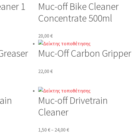
eaner 1
Muc-off Bike Cleaner
Concentrate 500ml
20,00
€
Greaser
Muc-Off Carbon Gripper
22,00
€
hain
Muc-off Drivetrain
Cleaner
1,50
€
–
24,00
€