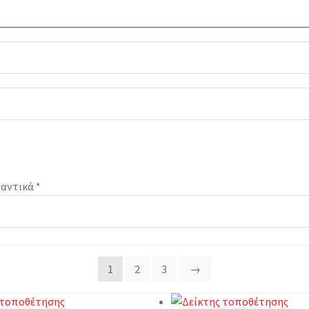
αντικά *
1
2
3
→