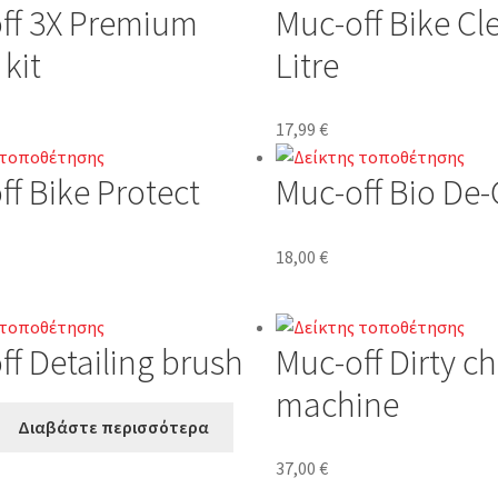
ff 3X Premium
Muc-off Bike Cl
kit
Litre
17,99
€
ff Bike Protect
Muc-off Bio De-
l
18,00
€
ff Detailing brush
Muc-off Dirty c
machine
Διαβάστε περισσότερα
37,00
€