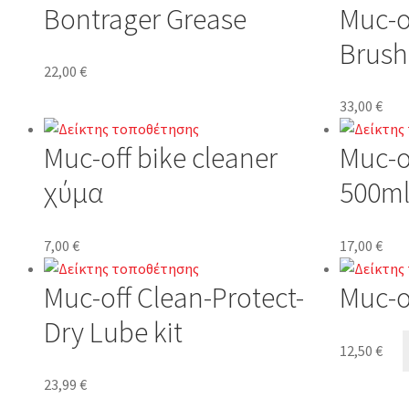
Bontrager Grease
Muc-o
Brush 
22,00
€
33,00
€
Muc-off bike cleaner
Muc-o
χύμα
500m
7,00
€
17,00
€
Muc-off Clean-Protect-
Muc-o
Dry Lube kit
12,50
€
23,99
€