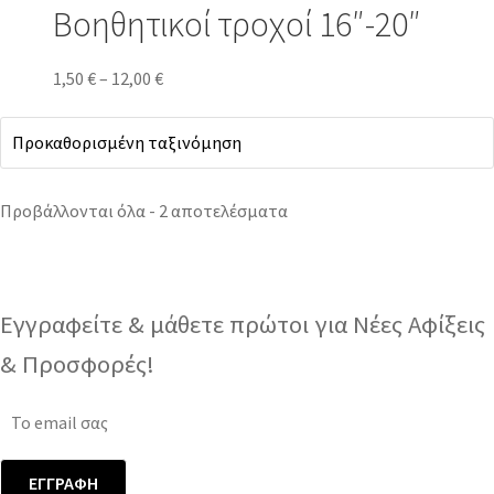
Βοηθητικοί τροχοί 16″-20″
Price
Αυτό
1,50
€
–
12,00
€
range:
το
1,50 €
προϊόν
through
έχει
12,00 €
πολλαπλές
Προβάλλονται όλα - 2 αποτελέσματα
παραλλαγές.
Οι
επιλογές
μπορούν
Εγγραφείτε & μάθετε πρώτοι για Νέες Αφίξεις
να
επιλεγούν
& Προσφορές!
στη
σελίδα
του
προϊόντος