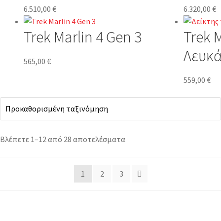
6.510,00
€
6.320,00
€
Trek Marlin 4 Gen 3
Trek 
Λευκ
565,00
€
559,00
€
Βλέπετε 1–12 από 28 αποτελέσματα
1
2
3