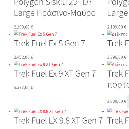
Polygon Siskiu 29″ D7
Polyg
Large Πράσινο-Μαύρο
Larg
2.199,00
€
2.199,00
€
Trek Fuel Ex 5 Gen 7
Trek F
2.452,00
€
3.396,00
€
Trek Fuel Ex 9 XT Gen 7
Trek 
πορτ
5.377,00
€
2.889,00
€
Trek Fuel LX 9.8 XT Gen 7
Trek F