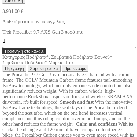
3.931,00
€
Διαθέσιμο κατόπιν παραγγελίας
Trek Procaliber 9.7 AXS Gen 3 ποσότητα
Προσθήκη στο καλάθι
Κατηγορίες
Ποδήλατα*
,
Συμβατικά Ποδήλατα Βουνού*
,
Συμβατικά Ποδήλατα*
Μάρκα:
Trek
Περιγραφή
Χαρακτηριστικά
Προτείνουμε
The Procaliber 9.7 Gen 3 is a race-ready XC hardtail with a carbon
frame. The OCLV Mountain Carbon frame features trail-smoothing
IsoBow technology, which not only enhances ride comfort but also
significantly reduces weight. With its carbon wheels, high-
performance RockShox suspension fork, and wireless SRAM AXS
drivetrain, it’s built for speed.
Smooth and fast
With the innovative
IsoBow frame technology, the seat stays of the Procaliber extend
beyond the seat tube, which on the one hand increases vertical
compliance and thus riding comfort over minor bumps, and on the
other hand reduces the frame weight.
Calm and confident
With its
slacker head angle and 120 mm of travel compared to other XC
bikes, the Procaliber Carbon entices you to even more speed with its