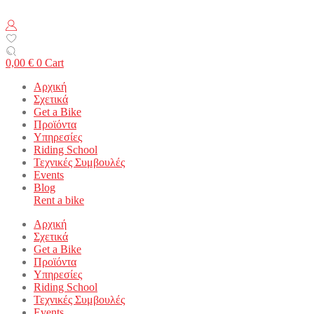
0,00
€
0
Cart
Αρχική
Σχετικά
Get a Bike
Προϊόντα
Υπηρεσίες
Riding School
Τεχνικές Συμβουλές
Events
Blog
Rent a bike
Αρχική
Σχετικά
Get a Bike
Προϊόντα
Υπηρεσίες
Riding School
Τεχνικές Συμβουλές
Events