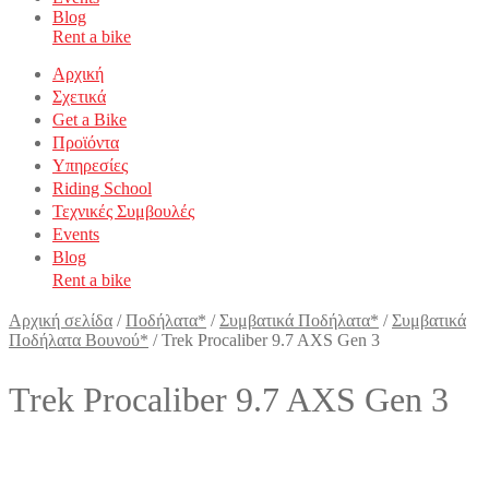
Blog
Rent a bike
Αρχική
Σχετικά
Get a Bike
Προϊόντα
Υπηρεσίες
Riding School
Τεχνικές Συμβουλές
Events
Blog
Rent a bike
Αρχική σελίδα
/
Ποδήλατα*
/
Συμβατικά Ποδήλατα*
/
Συμβατικά
Ποδήλατα Βουνού*
/
Trek Procaliber 9.7 AXS Gen 3
Trek Procaliber 9.7 AXS Gen 3