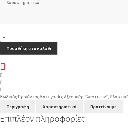
Χαρακτηριστικά
Technomousse
Green
Constrictor
Προσθήκη στο καλάθι
ποσότητα
Κωδικός Προϊόντος
Κατηγορίες
Αξεσουάρ Ελαστικών*
,
Ελαστικ
Περιγραφή
Χαρακτηριστικά
Προτείνουμε
Επιπλέον πληροφορίες