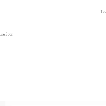
Te
αζί σας.