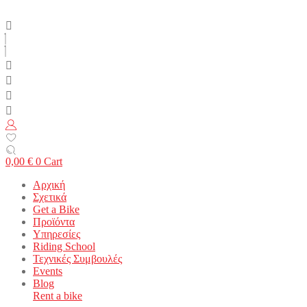
0,00
€
0
Cart
Αρχική
Σχετικά
Get a Bike
Προϊόντα
Υπηρεσίες
Riding School
Τεχνικές Συμβουλές
Events
Blog
Rent a bike