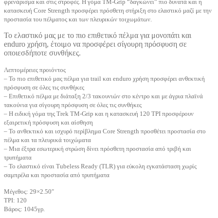
φρενάρισμα και στις στροφές. Η γόμα TM-Grip “δαγκώνει” πιο δυνατά και η
κατασκευή Core Strength προσφέρει πρόσθετη στήριξη στο ελαστικό μαζί με την
προστασία του πέλματος και των πλευρικών τοιχωμάτων.
Το ελαστικό μας με το πιο επιθετικό πέλμα για μονοπάτι και
enduro χρήση, έτοιμο να προσφέρει σίγουρη πρόσφυση σε
οποιεσδήποτε συνθήκες.
Λεπτομέρειες προιόντος
– Το πιο επιθετικό μας πέλμα για trail και enduro χρήση προσφέρει ανθεκτική
πρόσφυση σε όλες τις συνθήκες
– Επιθετικό πέλμα με διάταξη 2/3 τακουνιών στο κέντρο και με άγρια πλαϊνά
τακούνια για σίγουρη πρόσφυση σε όλες τις συνθήκες
– Η ειδική γόμα της Trek TM-Grip και η κατασκευή 120 TPI προσφέρουν
εξαιρετική πρόσφυση και αίσθηση
– Το ανθεκτικό και ισχυρό περίβλημα Core Strength προσθέτει προστασία στο
πέλμα και τα πλευρικά τοιχώματα
– Μια έξτρα εσωτερική στρώση δίνει πρόσθετη προστασία από τριβή και
τρυπήματα
– Το ελαστικό είναι Tubeless Ready (TLR) για εύκολη εγκατάσταση χωρίς
σαμπρέλα και προστασία από τρυπήματα
Μέγεθος: 29×2.50″
TPI: 120
Βάρος: 1045γρ.