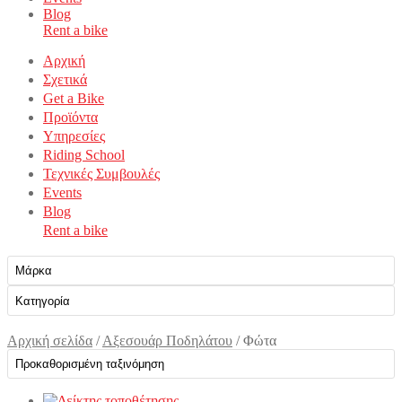
Blog
Rent a bike
Αρχική
Σχετικά
Get a Bike
Προϊόντα
Υπηρεσίες
Riding School
Τεχνικές Συμβουλές
Events
Blog
Rent a bike
Αρχική σελίδα
/
Αξεσουάρ Ποδηλάτου
/
Φώτα