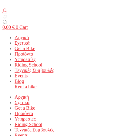
0,00
€
0
Cart
Αρχική
Σχετικά
Get a Bike
Προϊόντα
Υπηρεσίες
Riding School
Τεχνικές Συμβουλές
Events
Blog
Rent a bike
Αρχική
Σχετικά
Get a Bike
Προϊόντα
Υπηρεσίες
Riding School
Τεχνικές Συμβουλές
Events