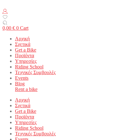
0,00
€
0
Cart
Αρχική
Σχετικά
Get a Bike
Προϊόντα
Υπηρεσίες
Riding School
Τεχνικές Συμβουλές
Events
Blog
Rent a bike
Αρχική
Σχετικά
Get a Bike
Προϊόντα
Υπηρεσίες
Riding School
Τεχνικές Συμβουλές
Events